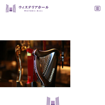
ウィステリアホ
4J0A2769