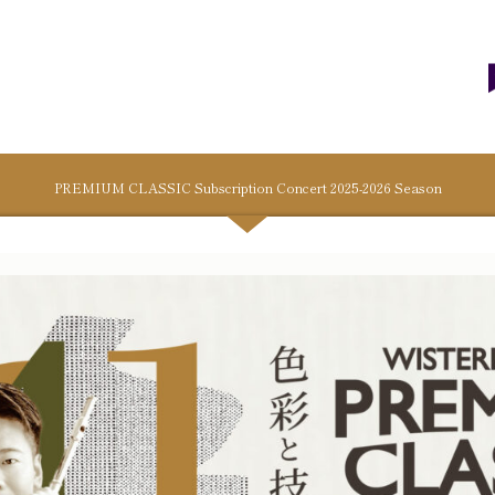
ウィステリアホール
PREMIUM CLASSIC Subscription Concert 2025-2026 Season