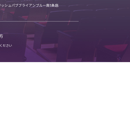
リッシュパブ
ブライアンブルー南1条店
方
ください